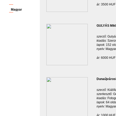
ár:
3500 HUF
Magyar
GULYÁS Mikl
szerző:
Gulyá
kiadás:
Szerz
lapok:
152 old
nyelv:
Magyar
ár:
6000 HUF
Dunaújvárosi
szerző:
Kiállí
szerkesztő:
G
kiadás:
Fotog
lapok:
64 olda
nyelv:
Magyar
ár:
1000 HUF