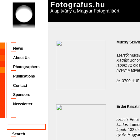
Fotografus.hu
Alapítvány a Magyar Fotográfiáért
Mucsy Szilvi
News
szerző:
Mucsy
About Us
kiadás:
Bohon
lapok:
72 olda
Photographers
nyelv:
Magyar
Publications
ár:
3700 HUF
Contact
Sponsors
Newsletter
Erdei Kriszt
szerző:
Erdei 
kiadás:
Lumen
lapok:
132 ol
nyelv:
Magyar