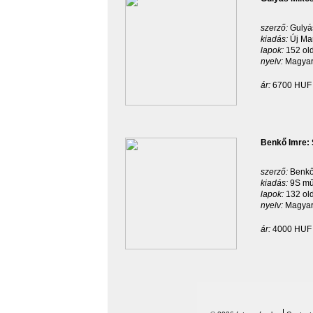
szerző:
Gulyá
kiadás:
Új Ma
lapok:
152 ol
nyelv:
Magyar
ár:
6700 HUF
Benkő Imre: 
szerző:
Benkő
kiadás:
9S mű
lapok:
132 ol
nyelv:
Magyar
ár:
4000 HUF