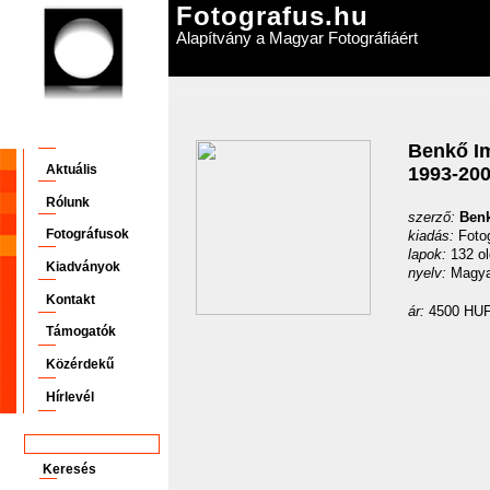
Fotografus.hu
Alapítvány a Magyar Fotográfiáért
Benkő Im
Aktuális
1993-200
Rólunk
szerző:
Ben
Fotográfusok
kiadás:
Foto
lapok:
132 o
Kiadványok
nyelv:
Magya
Kontakt
ár:
4500 H
Támogatók
Közérdekű
Hírlevél