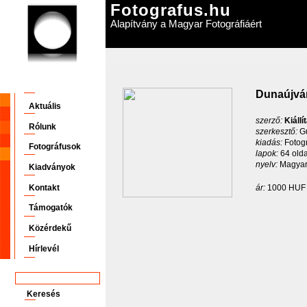
Fotografus.hu
Alapítvány a Magyar Fotográfiáért
Dunaújvár
Aktuális
szerző:
Kiállí
Rólunk
szerkesztő:
G
kiadás:
Fotog
Fotográfusok
lapok:
64 olda
nyelv:
Magyar
Kiadványok
Kontakt
ár:
1000 HU
Támogatók
Közérdekű
Hírlevél