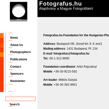
Fotografus.hu
Alapítvány a Magyar Fotográfiáért
Fotografus.hu Foundation for the Hungarian Ph
News
Address
: Budapest VIII. József krt. 8. II. em/1
About Us
Mailing
address
: 1431 Budapest, Pf. 134
Photographers
E
-
mail
:
fotografus@fotografus.hu
Tel
.
: 06-1-312-8690
Publications
Foundation
coordinator
: Artúr Rajcsányi
Contact
Mobile
: +36-30-9215-582
Sponsors
Art
leader
: Miklós Gulyás
Newsletter
Mobile
: +36-30-392-9901