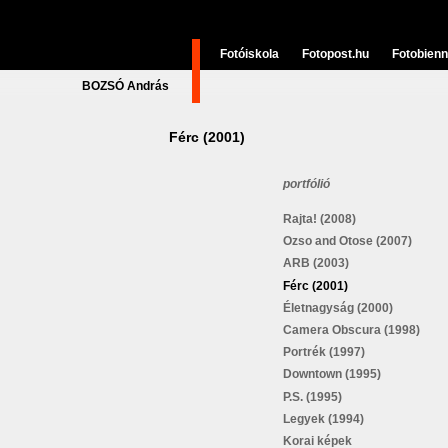
Fotóiskola
Fotopost.hu
Fotobienn
BOZSÓ András
Férc (2001)
portfólió
Rajta! (2008)
Ozso and Otose (2007)
ARB (2003)
Férc (2001)
Életnagyság (2000)
Camera Obscura (1998)
Portrék (1997)
Downtown (1995)
P.S. (1995)
Legyek (1994)
Korai képek