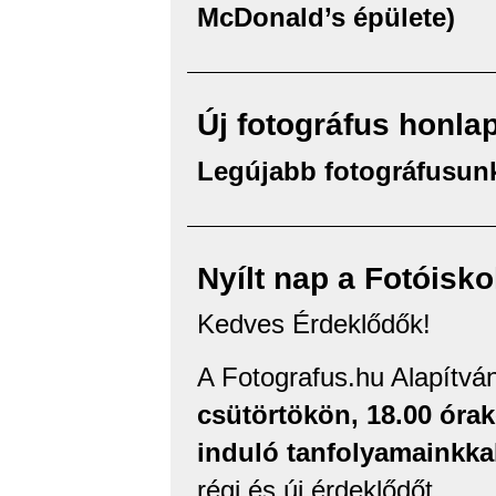
McDonald’s épülete)
Új fotográfus honla
Legújabb fotográfusunk
Nyílt nap a Fotóisko
Kedves Érdeklődők!
A Fotografus.hu Alapítvá
csütörtökön, 18.00 óra
induló tanfolyamainkka
régi és új érdeklődőt.