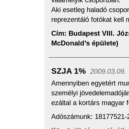
Aki esetleg haladó csopor
reprezentáló fotókat kell
Cím: Budapest VIII. Józse
McDonald’s épülete)
SZJA 1%
2009.03.09.
Amennyiben egyetért mun
személyi jövedelemadóján
ezáltal a kortárs magyar f
Adószámunk: 18177521-