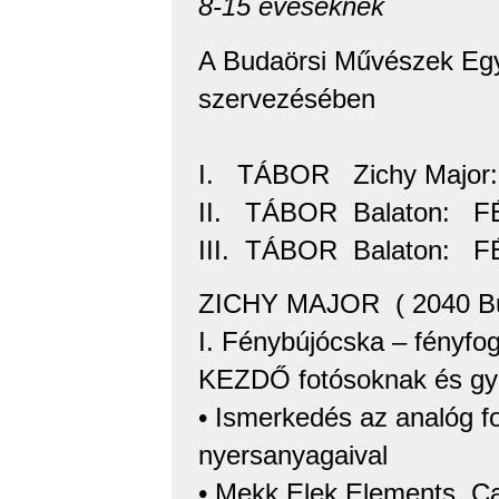
8-15 éveseknek
A Budaörsi Művészek Egy
szervezésében
I. TÁBOR Zichy Maj
II. TÁBOR Balaton:
III. TÁBOR Balaton: 
ZICHY MAJOR ( 2040 Bud
I. Fénybújócska – fényfog
KEZDŐ fotósoknak és gya
• Ismerkedés az analóg f
nyersanyagaival
• Mekk Elek Elements. Ca