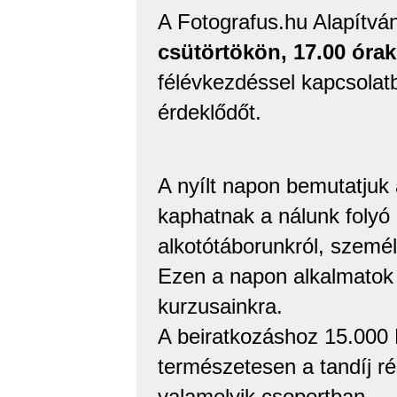
A Fotografus.hu Alapítvá
csütörtökön, 17.00 óra
félévkezdéssel kapcsolatb
érdeklődőt.
A nyílt napon bemutatjuk 
kaphatnak a nálunk folyó k
alkotótáborunkról, személ
Ezen a napon alkalmatok ny
kurzusainkra.
A beiratkozáshoz 15.000 Ft
természetesen a tandíj rés
valamelyik csoportban.