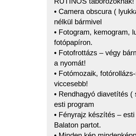
RUTINOS táborozóknak!
• Camera obscura ( lyukk
nélkül bármivel
• Fotogram, kemogram, lu
fotópapíron.
• Fotofrottázs – végy bárm
a nyomát!
• Fotómozaik, fotórollázs
viccesebb!
• Rendhagyó diavetítés ( 
esti program
• Fényrajz készítés – est
Balaton partot.
• Minden kép mindenképp-