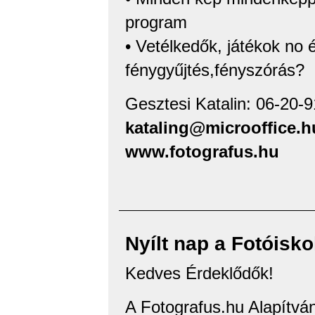
program
• Vetélkedők, játékok no é
fénygyűjtés,fényszórás?
Gesztesi Katalin: 06-20-
kataling@microoffice.h
www.fotografus.hu
Nyílt nap a Fotóisko
Kedves Érdeklődők!
A Fotografus.hu Alapítvá