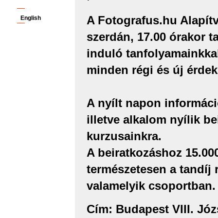
A Fotografus.hu Alapítv
English
szerdán, 17.00 órakor t
induló tanfolyamainkka
minden régi és új érdek
A nyílt napon informáci
illetve alkalom nyílik b
kurzusainkra.
A beiratkozáshoz 15.000 
természetesen a tandíj r
valamelyik csoportban.
Cím: Budapest VIII. Józse