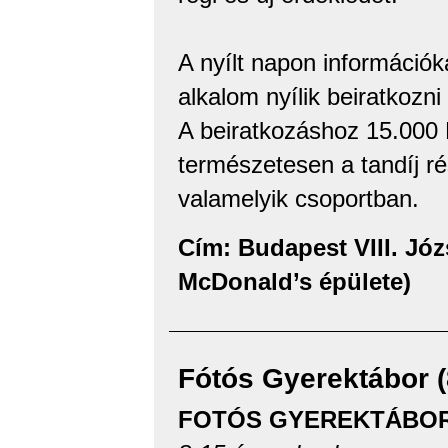
A nyílt napon információka
alkalom nyílik beiratkozn
A beiratkozáshoz 15.000 Ft
természetesen a tandíj rés
valamelyik csoportban.
Cím: Budapest VIII. Józse
McDonald’s épülete)
Fótós Gyerektábor 
FOTÓS GYEREKTÁBO