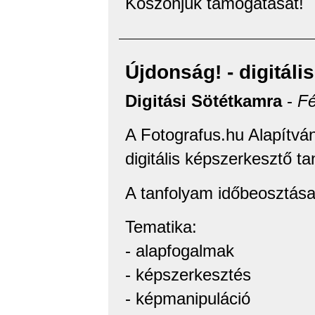
Köszönjük támogatását!
Újdonság! - digitál
Digitási Sötétkamra
-
Fé
A Fotografus.hu Alapítván
digitális képszerkesztő ta
A tanfolyam időbeosztása 
Tematika:
- alapfogalmak
- képszerkesztés
- képmanipuláció