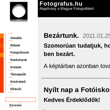
Fotografus.hu
Alapítvány a Magyar Fotográfiáért
Bezártunk.
2011.01.2
Aktuális
Szomorúan tudatjuk, ho
Rólunk
ben bezárt.
Fotográfusok
Kiadványok
A képtárban azonban tová
Kontakt
Támogatók
Közérdekű
Nyílt nap a Fotóisko
Hírlevél
Kedves Érdeklődők!
.