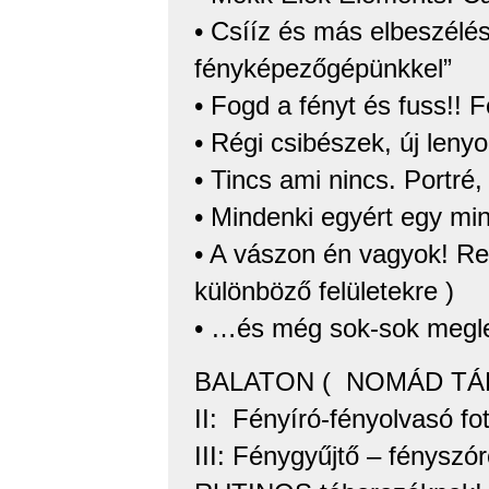
• Csííz és más elbeszél
fényképezőgépünkkel”
• Fogd a fényt és fuss!! F
• Régi csibészek, új leny
• Tincs ami nincs. Portr
• Mindenki egyért egy mi
• A vászon én vagyok! Ren
különböző felületekre )
• …és még sok-sok megl
BALATON ( NOMÁD TÁBO
II: Fényíró-fényolvasó fot
III: Fénygyűjtő – fényszór