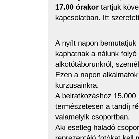
17.00 órakor
tartjuk köv
kapcsolatban. Itt szeretet
A nyílt napon bemutatjuk 
kaphatnak a nálunk folyó k
alkotótáborunkról, személ
Ezen a napon alkalmatok n
kurzusainkra.
A beiratkozáshoz 15.000 Ft
természetesen a tandíj rés
valamelyik csoportban.
Aki esetleg haladó csopor
reprezentáló fotókat kell