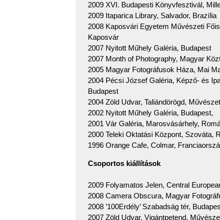
2009 XVI. Budapesti Könyvfesztivál, Mil
2009 Itaparica Library, Salvador, Brazília
2008 Kaposvári Egyetem Művészeti Főisk
Kaposvár
2007 Nyitott Műhely Galéria, Budapest
2007 Month of Photography, Magyar Köztá
2005 Magyar Fotográfusok Háza, Mai M
2004 Pécsi József Galéria, Képző- és I
Budapest
2004 Zöld Udvar, Taliándörögd, Művésze
2002 Nyitott Műhely Galéria, Budapest,
2001 Vár Galéria, Marosvásárhely, Romá
2000 Teleki Oktatási Központ, Szováta,
1996 Orange Cafe, Colmar, Franciaorsz
Csoportos kiállítások
2009 Folyamatos Jelen, Central Europe
2008 Camera Obscura, Magyar Fotográf
2008 ’100Erdély’ Szabadság tér, Budapes
2007 Zöld Udvar, Vigántpetend, Művésze