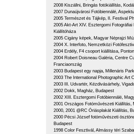
2008 Kiszállni, Bringás fotókiállítás, Ko
2007 Dunaújvárosi Fotóbiennálé, Aspektu
2005 Természet és Tájkép, II. Festival Ph
2005 Akt-Art XIV. Esztergomi Fotográfiai
Kiállítóháza
2005 Cigány képek, Magyar Néprajzi Múze
2004 X. Interfoto, Nemzetközi Fotófeszt
2004 Erdély, F4 csoport kiállítása, Ponto
2004 Robert Doisneau Galéria, Centre Cu
Franciaország
2003 Budapest egy napja, Millenáris Par
2003 The International Photographic Ar
2003 III. Udvartér, Kézdivásárhely, Viga
2002 Dokk, Magház, Budapest
2002 XIII. Esztergomi Fotóbiennálé, Ma
2001 Országos Fotóművészeti Kiállítás,
2000, 2001 @RC Óriásplakát Kiállítás, B
2000 Pécsi József fotóművészeti ösztöndí
Budapest
1998 Color Fesztivál, Almássy téri Szab