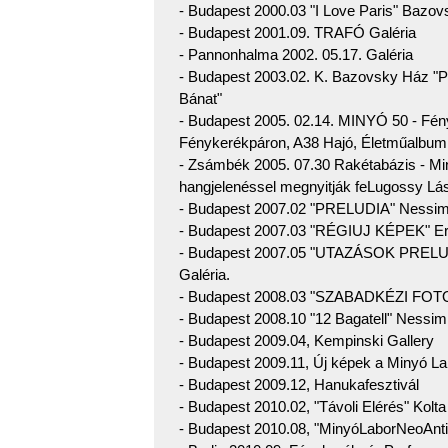
- Budapest 2000.03 "I Love Paris" Bazo
- Budapest 2001.09. TRAFÓ Galéria
- Pannonhalma 2002. 05.17. Galéria
- Budapest 2003.02. K. Bazovsky Ház "
Bánat"
- Budapest 2005. 02.14. MINYÓ 50 - Fé
Fénykerékpáron, A38 Hajó, Életműalbum b
- Zsámbék 2005. 07.30 Rakétabázis - Miny
hangjelenéssel megnyitják feLugossy Lá
- Budapest 2007.02 "PRELUDIA" Nessim
- Budapest 2007.03 "RÉGIUJ KÉPEK" Er
- Budapest 2007.05 "UTAZÁSOK PRELU
Galéria.
- Budapest 2008.03 "SZABADKÉZI F
- Budapest 2008.10 "12 Bagatell" Nessim
- Budapest 2009.04, Kempinski Gallery
- Budapest 2009.11, Új képek a Minyó Lab
- Budapest 2009.12, Hanukafesztivál
- Budapest 2010.02, "Távoli Elérés" Kolta
- Budapest 2010.08, "MinyóLaborNeoAnti