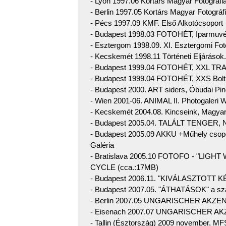
- Lyon 1997.06 Kortárs Magyar Fotográfi
- Berlin 1997.05 Kortárs Magyar Fotográf
- Pécs 1997.09 KMF. Első Alkotócsoport
- Budapest 1998.03 FOTOHÉT, Iparmuv
- Esztergom 1998.09. XI. Esztergomi F
- Kecskemét 1998.11 Történeti Eljárások
- Budapest 1999.04 FOTOHÉT, XXL TR
- Budapest 1999.04 FOTOHÉT, XXS Bolt 
- Budapest 2000. ART siders, Óbudai Pin
- Wien 2001-06. ANIMAL II. Photogaleri 
- Kecskemét 2004.08. Kincseink, Magya
- Budapest 2005.04. TALÁLT TENGER, N
- Budapest 2005.09 AKKU +Műhely csopor
Galéria
- Bratislava 2005.10 FOTOFO - "LIG
CYCLE (cca.:17MB)
- Budapest 2006.11. "KIVÁLASZTOTT KÉ
- Budapest 2007.05. "ÁTHATÁSOK" a 
- Berlin 2007.05 UNGARISCHER AK
- Eisenach 2007.07 UNGARISCHER AK
- Tallin (Észtország) 2009 november, M