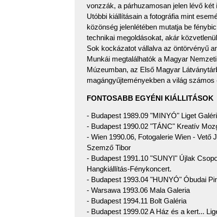
vonzzák, a párhuzamosan jelen lévő két i
Utóbbi kiállításain a fotográfia mint ese
közönség jelenlétében mutatja be fénybici
technikai megoldásokat, akár közvetlenül 
Sok kockázatot vállalva az öntörvényű a
Munkái megtalálhatók a Magyar Nemzeti 
Múzeumban, az Első Magyar Látványtárb
magángyűjteményekben a világ számos 
FONTOSABB EGYÉNI KIÁLLITÁSOK
- Budapest 1989.09 "MINYÓ" Liget Galér
- Budapest 1990.02 "TÁNC" Kreatív Moz
- Wien 1990.06, Fotogalerie Wien - Vető J
Szemző Tibor
- Budapest 1991.10 "SUNYI" Újlak Csopo
Hangkiállítás-Fénykoncert.
- Budapest 1993.04 "HUNYÓ" Óbudai Pin
- Warsawa 1993.06 Mala Galeria
- Budapest 1994.11 Bolt Galéria
- Budapest 1999.02 A Ház és a kert... Lig