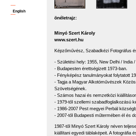
English
önéletrajz:
Minyó Szert Károly
www.szert.hu
Képzőművész, Szabadkézi Fotográfus é
- Születési hely: 1955, New Delhi / India /
- Budapesten érettségizett 1973-ban.
- Fényképész tanulmányokat folytatott 1
- Tagja a Magyar Alkotóművészek Közö
Szövetségének.
- Számos hazai és nemzetközi kiállításon
- 1979-től szellemi szabadfoglalkozású 
- 1986-2007 Pest megyei Perbál községbe
- 2007-től Budapesti műtermében él és d
1987-től Minyó Szert Károly néven teljese
kiállítani egyedi táblaképeit. A fotográfia 