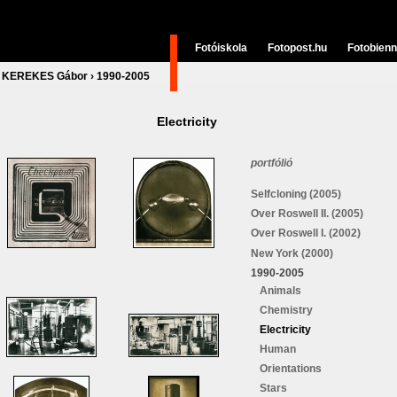
Fotóiskola
Fotopost.hu
Fotobienn
KEREKES Gábor
›
1990-2005
Electricity
portfólió
Selfcloning (2005)
Over Roswell II. (2005)
Over Roswell I. (2002)
New York (2000)
1990-2005
Animals
Chemistry
Electricity
Human
Orientations
Stars