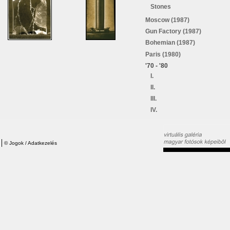
Stones
Moscow (1987)
Gun Factory (1987)
Bohemian (1987)
Paris (1980)
'70 - '80
I.
II.
III.
IV.
©
Jogok / Adatkezelés