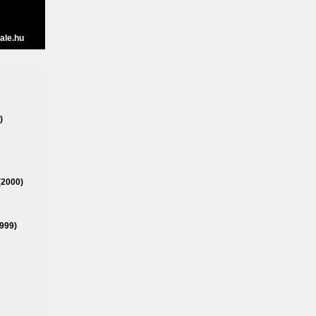
ale.hu
)
(2000)
999)