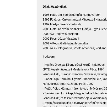
Díjak, ösztöndíjak
1995 Haus am See ösztöndíja Hannoverben
1999 Fõvárosi Önkormányzat Mûvészeti Kuratóriu
1999 Martyn Ferenc-ösztöndíj
2000 Fiatal Képzõmûvészek Stúdiója Egyesület é
2000-03 Derkovits-ösztöndij
2002 Pécsi József-ösztöndíj
2002 A Pécsi Galéria jubileumi díja
2003 Az év fotográfusa, Photo Americas, Portland
Irodalom
- Kovács Orsolya, Kilenc pécsi kezdõ, katalógus,
JPTE Képzõmûvészeti Mesteriskola Pécs, 1994
- András Edit, Európa: Kreáció-Rekreáció, katal
- Löbel Olga Hermina, Gyenis Tibor képei elé, ka
Nemzetközi Angol Központ, Pécs, 1997
- Peták Péter, Hárman háromfelé, Új Mûvészet, 
- Bán András, Arc + kép, Magyar Lettre Internatio
- András Edit, “A test reprezentációja a kortárs 
Erotika és szexualitás a magyar képzõmûvészet