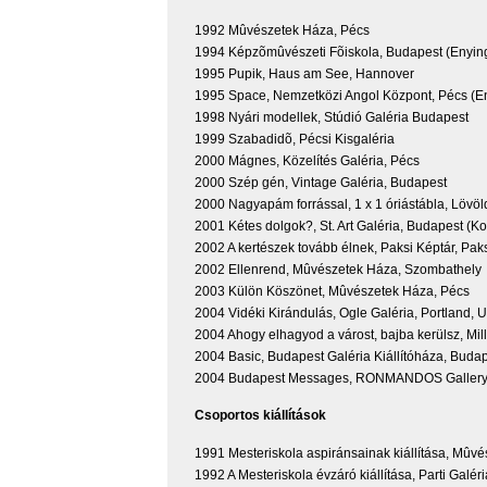
1992 Mûvészetek Háza, Pécs
1994 Képzõmûvészeti Fõiskola, Budapest (Enyin
1995 Pupik, Haus am See, Hannover
1995 Space, Nemzetközi Angol Központ, Pécs (En
1998 Nyári modellek, Stúdió Galéria Budapest
1999 Szabadidõ, Pécsi Kisgaléria
2000 Mágnes, Közelítés Galéria, Pécs
2000 Szép gén, Vintage Galéria, Budapest
2000 Nagyapám forrással, 1 x 1 óriástábla, Lövöl
2001 Kétes dolgok?, St. Art Galéria, Budapest (K
2002 A kertészek tovább élnek, Paksi Képtár, Pak
2002 Ellenrend, Mûvészetek Háza, Szombathely
2003 Külön Köszönet, Mûvészetek Háza, Pécs
2004 Vidéki Kirándulás, Ogle Galéria, Portland, 
2004 Ahogy elhagyod a várost, bajba kerülsz, Mil
2004 Basic, Budapest Galéria Kiállítóháza, Budap
2004 Budapest Messages, RONMANDOS Gallery, 
Csoportos kiállítások
1991 Mesteriskola aspiránsainak kiállítása, Mûv
1992 A Mesteriskola évzáró kiállítása, Parti Galér