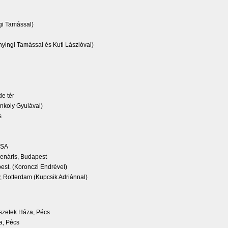
gi Tamással)
yingi Tamással és Kuti Lászlóval)
de tér
onkoly Gyulával)
s
USA
lenáris, Budapest
est. (Koronczi Endrével)
Rotterdam (Kupcsik Adriánnal)
észetek Háza, Pécs
ia, Pécs