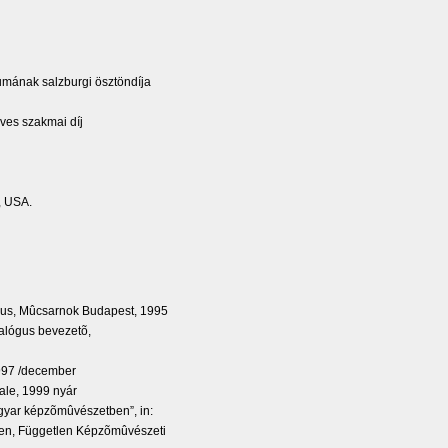
mának salzburgi ösztöndíja
ves szakmai díj
, USA.
ógus, Mûcsarnok Budapest, 1995
talógus bevezetõ,
1997 /december
nale, 1999 nyár
magyar képzõmûvészetben”, in:
ben, Független Képzõmûvészeti