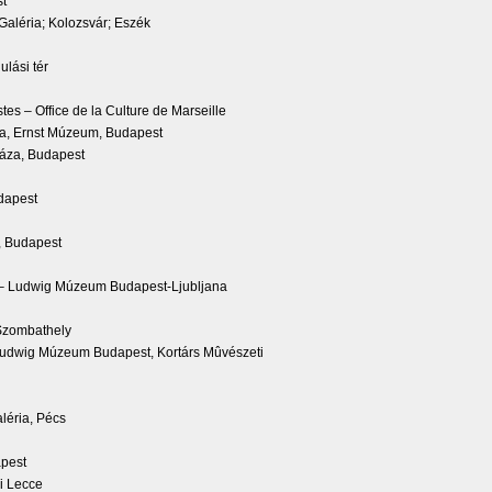
st
Galéria; Kolozsvár; Eszék
ulási tér
stes – Office de la Culture de Marseille
sa, Ernst Múzeum, Budapest
háza, Budapest
dapest
, Budapest
m – Ludwig Múzeum Budapest-Ljubljana
 Szombathely
Ludwig Múzeum Budapest, Kortárs Mûvészeti
aléria, Pécs
apest
i Lecce