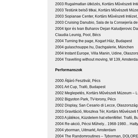
2003 Rugalmatlan ütközés, Kortárs Mûvészeti Int
2003 Testünk belsõ titkai, Kortárs Mûvészeti 
2003 Sopianae Center, Kortárs Mûvészeti Intézet
2003 Cruising Danubio, Sala de la Consejería de 
2004 Igor és Ivan Buharov Dejan Kaludjerovic D
Claudia Leunig, Pool, Bécs
2004 Turning the page, Kogart Ház, Budapest
2004 gulaschsuppe.hu, Dachgalerie, München
2004 Instant Europe, Villa Manin, Udine, Olaszor
2004 Travelling without moving, W 139, Amsterd
Performanszok
2000 Átjáró Fesztivál, Pécs
2001 Art Cup, Trafó, Budapest
2002 Meglepetés, Kortárs Mûvészeti Múzeum –
2002 Bigyoton Park, TV-torony, Pécs
2002 Display, San Cesario di Lecce, Olaszország
2003 Gravitáció, Moszkva Tér, Kortárs Mûvésze
2003 A játékos, Küzdelem hat ellenféllel. Trafó, 
2004 Re-akció, Pécsi Mûhely... 1968-1980... Hatty
2004 yborman, Uitmarkt, Amsterdam
2004 The Randomroutines – Tyborman, DOLORES /