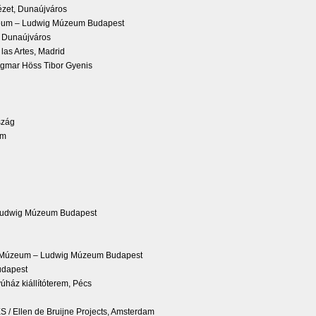
ézet, Dunaújváros
Múzeum – Ludwig Múzeum Budapest
, Dunaújváros
las Artes, Madrid
agmar Höss Tibor Gyenis
szág
am
 Ludwig Múzeum Budapest
ti Múzeum – Ludwig Múzeum Budapest
Budapest
úház kiállítóterem, Pécs
 Ellen de Bruijne Projects, Amsterdam