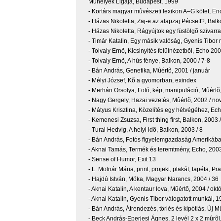
Mûhelyek Ligája, Budapest, 1999
- Kortárs magyar mûvészeti lexikon A–G kötet, En
- Házas Nikoletta, Zaj-e az alapzaj Pécsett?, Balk
- Házas Nikoletta, Rágyújtok egy füstölgõ szivarr
- Timár Katalin, Egy másik valóság, Gyenis Tibor
- Tolvaly Ernõ, Kicsinyítés felülnézetbõl, Echo 200
- Tolvaly Ernõ, A hús fénye, Balkon, 2000 / 7-8
- Bán András, Genetika, Mûértõ, 2001 / január
- Mélyi József, Kõ a gyomorban, exindex
- Merhán Orsolya, Fotó, kép, manipuláció, Mûértõ
- Nagy Gergely, Hazai vezetés, Mûértõ, 2002 / n
- Mátyus Krisztina, Közelítés egy hétvégéhez, Ech
- Kemenesi Zsuzsa, First thing first, Balkon, 2003 /
- Turai Hedvig, A helyi idõ, Balkon, 2003 / 8
- Bán András, Fotós figyelemgazdaság Amerikába
- Aknai Tamás, Termék és teremtmény, Echo, 200
- Sense of Humor, Exit 13
- L. Molnár Mária, print, projekt, plakát, tapéta, P
- Hajdú István, Móka, Magyar Narancs, 2004 / 36
- Aknai Katalin, A kentaur lova, Mûértõ, 2004 / okt
- Aknai Katalin, Gyenis Tibor válogatott munkái, 
- Bán András, Átrendezés, törlés és kipótlás, Új 
- Beck András-Eperjesi Ágnes, 2 levél 2 x 2 mûrõl