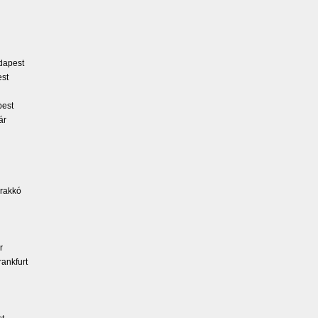
dapest
est
pest
ár
Krakkó
r
ankfurt