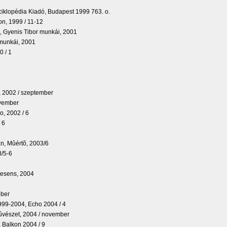
ciklopédia Kiadó, Budapest 1999 763. o.
on, 1999 / 11-12
a, Gyenis Tibor munkái, 2001
 munkái, 2001
0 / 1
, 2002 / szeptember
ovember
o, 2002 / 6
 6
n, Mûértõ, 2003/6
3/5-6
raesens, 2004
óber
1999-2004, Echo 2004 / 4
Mûvészet, 2004 / november
, Balkon 2004 / 9