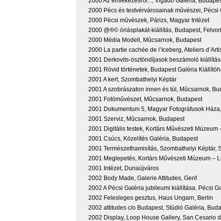
2000 Az emlékezésrõl..., Vigadó Galéria, Budape
2000 Pécs és testvérvárosainak mûvészei, Pécsi 
2000 Pécsi mûvészek, Párizs, Magyar Intézet
2000 @®© óriásplakát-kiállítás, Budapest, Felvon
2000 Média Modell, Mûcsarnok, Budapest
2000 La partie cachée de l’Iceberg, Ateliers d’Arti
2001 Derkovits-ösztöndíjasok beszámoló kiállítá
2001 Rövid történetek, Budapest Galéria Kiállító
2001 A kert, Szombathelyi Képtár
2001 A szobrászaton innen és túl, Mûcsarnok, Bu
2001 Fotómûvészet, Mûcsarnok, Budapest
2001 Dokumentum 5, Magyar Fotográfusok Háza
2001 Szerviz, Mûcsarnok, Budapest
2001 Digitális testek, Kortárs Mûvészeti Múzeu
2001 Csúcs, Közelítés Galéria, Budapest
2001 Természethamisítás, Szombathelyi Képtár,
2001 Meglepetés, Kortárs Mûvészeti Múzeum – 
2001 Intézet, Dunaújváros
2002 Body Made, Galerie Attitudes, Genf
2002 A Pécsi Galéria jubileumi kiállítása. Pécsi G
2002 Felesleges gesztus, Haus Ungarn, Berlin
2002 attitudes c/o Budapest, Stúdió Galéria, Bud
2002 Display, Loop House Gallery, San Cesario d