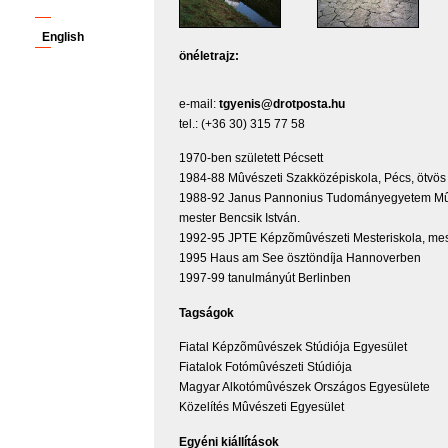
English
önéletrajz:
e-mail:
tgyenis@drotposta.hu
tel.: (+36 30) 315 77 58
1970-ben született Pécsett
1984-88 Mûvészeti Szakközépiskola, Pécs, ötvös
1988-92 Janus Pannonius Tudományegyetem Mûv
mester Bencsik István.
1992-95 JPTE Képzõmûvészeti Mesteriskola, mes
1995 Haus am See ösztöndíja Hannoverben
1997-99 tanulmányút Berlinben
Tagságok
Fiatal Képzõmûvészek Stúdiója Egyesület
Fiatalok Fotómûvészeti Stúdiója
Magyar Alkotómûvészek Országos Egyesülete
Közelítés Mûvészeti Egyesület
Egyéni kiállítások