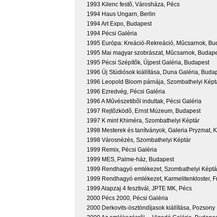
1993 Kilenc festõ, Városháza, Pécs
1994 Haus Ungarn, Berlin
1994 Art Expo, Budapest
1994 Pécsi Galéria
1995 Európa: Kreáció-Rekreáció, Mûcsarnok, Bu
1995 Mai magyar szobrászat, Mûcsarnok, Budap
1995 Pécsi Szépítõk, Újpest Galéria, Budapest
1996 Új Stúdiósok kiállítása, Duna Galéria, Buda
1996 Leopold Bloom párnája, Szombathelyi Képt
1996 Ezredvég, Pécsi Galéria
1996 A Mûvészetibõl indultak, Pécsi Galéria
1997 Rejtõzködõ, Ernst Múzeum, Budapest
1997 K mint Khiméra, Szombathelyi Képtár
1998 Mesterek és tanítványok, Galeria Pryzmat, 
1998 Városnézés, Szombathelyi Képtár
1999 Remix, Pécsi Galéria
1999 MES, Palme-ház, Budapest
1999 Rendhagyó emlékezet, Szombathelyi Képtá
1999 Rendhagyó emlékezet, Karmelitenkloster, Fr
1999 Alapzaj 4 fesztivál, JPTE MK, Pécs
2000 Pécs 2000, Pécsi Galéria
2000 Derkovits-ösztöndíjasok kiállítása, Pozsony