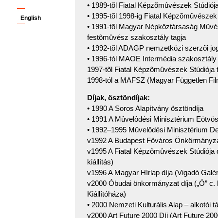
• 1989-tõl Fiatal Képzõmûvészek Stúdiója
• 1995-tõl 1998-ig Fiatal Képzõmûvészek 
English
• 1991-tõl Magyar Népköztársaság Mûvés
festõmûvész szakosztály tagja
• 1992-tõl ADAGP nemzetközi szerzõi jo
• 1996-tól MAOE Intermédia szakosztály 
1997-tõl Fiatal Képzõmûvészek Stúdiója ti
1998-tól a MAFSZ (Magyar Független Fil
Díjak, ösztöndíjak:
• 1990 A Soros Alapítvány ösztöndíja
• 1991 A Mûvelôdési Minisztérium Eötvös
• 1992–1995 Mûvelôdési Minisztérium Der
v1992 A Budapest Fôváros Önkörmányzat
v1995 A Fiatal Képzômûvészek Stúdiója 
kiállítás)
v1996 A Magyar Hírlap díja (Vigadó Galéri
v2000 Óbudai önkormányzat díja („Ó” c. k
Kiállítóháza)
• 2000 Nemzeti Kulturális Alap – alkotói 
v2000 Art Future 2000 Díj (Art Future 2