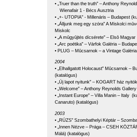
• „Truer than the truth” – Anthony Reynol
Wienafair 1 - Bécs Ausztria
• „+- UTOPIA” - Millenáris – Budapest (ku
• „Álljunk meg egy szóra” A Miskolci mûvé
Miskolc
• „A mûgyûjtés dícsérete” – Elsô Magyar 
• „Arc poétika” – Várfok Galéria – Budape
• PLUG – Mûcsarnok – a Vintage Galéria
2004
• „Elhallgatott Holocaust” Mûcsarnok – 
(katalógus)
• „Új lapot nyitunk” – KOGART ház nyitók
• „Welcome” – Anthony Reynolds Galler
• „Instant Europe” – Villa Manin – Italy 
Canaruto) (katalógus)
2003
• „RÚZS” Szombathelyi Képtár – Szombat
• „Innen Nézve – Prága – CSEH KÖZTÁR
Málá) (katalógus)