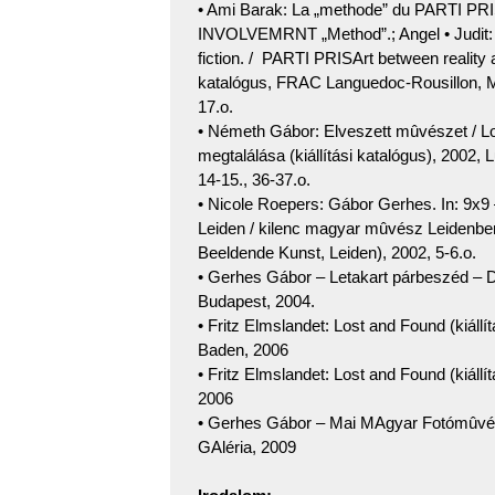
• Ami Barak: La „methode” du PARTI PRI
INVOLVEMRNT „Method”.; Angel • Judit: P
fiction. / PARTI PRISArt between reality and 
katalógus, FRAC Languedoc-Rousillon, Mont
17.o.
• Németh Gábor: Elveszett mûvészet / Los
megtalálása (kiállítási katalógus), 200
14-15., 36-37.o.
• Nicole Roepers: Gábor Gerhes. In: 9x9
Leiden / kilenc magyar mûvész Leidenben.
Beeldende Kunst, Leiden), 2002, 5-6.o.
• Gerhes Gábor – Letakart párbeszéd – 
Budapest, 2004.
• Fritz Elmslandet: Lost and Found (kiállí
Baden, 2006
• Fritz Elmslandet: Lost and Found (kiá
2006
• Gerhes Gábor – Mai MAgyar Fotómûvész
GAléria, 2009