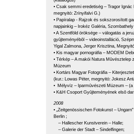
• Csak semmi eredetiség – Tragor Ignác 
megnyitó: Zrínyifalvi G.)
• Papíralap - Rajzok és sokszorosított g
napjainkig – Irokéz Galéria, Szombathely 
• A Szentföld öröksége – válogatás a je
gyûjteményébôl – videoinstalláció, Szé
Yigal Zalmona, Jerger Krisztina, Megnyit
• Kis magyar pornográfia – MODEM Debre
• Térkép – A makói Natura Mûvésztelep zá
Múzeum
• Kortárs Magyar Fotográfia – Kiterjeszte
(kur.: Lowas Péter, megnyitó: Jokesz Ant
• Mélyvíz – Iparmûvészeti Múzeum – (a 
• K&H Csoport Gyûjteményének elsô dara
2008
• „Zeitgenössischen Fotokunst – Ungarn”
Berlin ;
– Hallescher Kunstverein – Halle;
– Galerie der Stadt – Sindelfingen;