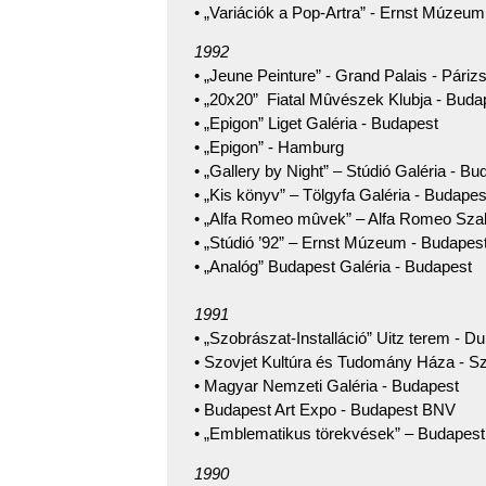
• „Variációk a Pop-Artra” - Ernst Múzeu
1992
• „Jeune Peinture” - Grand Palais - Páriz
• „20x20” Fiatal Mûvészek Klubja - Buda
• „Epigon” Liget Galéria - Budapest
• „Epigon” - Hamburg
• „Gallery by Night” – Stúdió Galéria - Bu
• „Kis könyv” – Tölgyfa Galéria - Budapes
• „Alfa Romeo mûvek” – Alfa Romeo Szal
• „Stúdió ’92” – Ernst Múzeum - Budapes
• „Analóg” Budapest Galéria - Budapest
1991
• „Szobrászat-Installáció” Uitz terem - D
• Szovjet Kultúra és Tudomány Háza - Sz
• Magyar Nemzeti Galéria - Budapest
• Budapest Art Expo - Budapest BNV
• „Emblematikus törekvések” – Budapest
1990