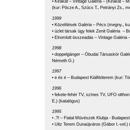
• Kirakat – Vintage Galéria – (Kirakat – 
(kur: Pôcze A., Szûcs T., Petrányi Zs., m
1999
• Közelítések Galéria – Pécs (megny., ku
• üzlet társak ügy felek Zenit Galéria – 
• Elromlott összeadás – Vintage Galéria
1998
• doppelgänger – Óbudai Társaskör Galéri
Németh G.)
1997
• e és é – Budapest Kiállítóterem (kur: T
1996
• fekete-fehér TV, színes TV, UFO otthon 
E.) (katalógus)
1995
• .?! – Fiatal Mûvészek Klubja - Budapest
• Uitz Terem Dunaújváros (Gábor I.-vel.)