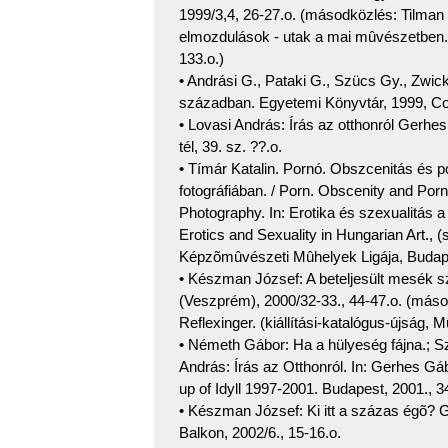
1999/3,4, 26-27.o. (másodközlés: Tilman 
elmozdulások - utak a mai mûvészetben. 
133.o.)
• Andrási G., Pataki G., Szücs Gy., Zwi
században. Egyetemi Könyvtár, 1999, Cor
• Lovasi András: Írás az otthonról Gerhe
tél, 39. sz. ??.o.
• Tímár Katalin. Pornó. Obszcenitás és p
fotográfiában. / Porn. Obscenity and Po
Photography. In: Erotika és szexualitás
Erotics and Sexuality in Hungarian Art., 
Képzõmûvészeti Mûhelyek Ligája, Budape
• Készman József: A beteljesült mesék
(Veszprém), 2000/32-33., 44-47.o. (másodk
Reflexinger. (kiállítási-katalógus-újság,
• Németh Gábor: Ha a hülyeség fájna.; Sz
András: Írás az Otthonról. In: Gerhes Gáb
up of Idyll 1997-2001. Budapest, 2001., 34
• Készman József: Ki itt a százas égõ? 
Balkon, 2002/6., 15-16.o.