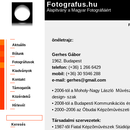
Fotografus.hu
Alapítvány a Magyar Fotográfiáért
önéletrajz:
Aktuális
Rólunk
Gerhes Gábor
1962. Budapest
Fotográfusok
telefon:
(+36) 1 266 6429
Kiadványok
mobil:
(+36) 30 9346 288
Kontakt
e-mail:
gerhes@gmail.com
Támogatók
• 2006-tól a Moholy-Nagy László Mûvész
design- szak
Közérdekű
• 2008-tól a Budapesti Kommunikációs és
Hírlevél
• 2000–2006 az Óbudai Képzômûvészeti 
Társadalmi szervezetek:
• 1987-tõl Fiatal Képzõmûvészek Stúdiója