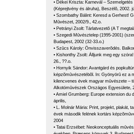
• Dékei Kriszta: Karnevál – Szemelgetés
(Képrejtvény és álruha), Beszélõ, 2002. jú
• Szombathy Bálint: Keresd a Gerhest! G
Mûvészet, 2002/9., 42.o.
• Petrányi Zsolt: Tárlatvezetõ (A T megtal
• Szegedi Mûvésztelep (1995-2001) (szer
Budapest, 2002 (32-33.o.)
• Szûcs Károly: Önvisszaverõdés. Balkon
• Kishonthy Zsolt: Álljunk meg egy szóra
26., ??.o.
• Hornyik Sándor: Avantgárd és popkultú
képzõmûvészetébõl. In: Gyönyörû ez a m
kilencvenes évek magyar mûvészete – tö
Alkotómûvészek Országos Egyesülete, 2
• Amiel Grumberg: Europe extension du d
április,
• L. Molnár Mária: Print, projekt, plakát, 
évek második felének kortárs képzõmûv
2004
• Tatai Erzsébet: Neokonceptuális mûvé
években. Præsens könyvek 3, Budapest