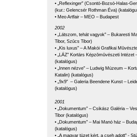
• „Reflexinger” (Csontó-Bozsó-Halas-G
(kur.: Gelencsér Rothman Éva) (katalógu
• Meo Artfair – MEO – Budapest
2002
• „Látszom, tehát vagyok” – Bukaresti M
Tibor, Szûcs Tibor)
• „Kis luxus” – A Makói Grafikai Mûvészte
• „LÁZ” Kortárs Képzômûvészeti Intézet –
(katalógus)
• „Innen nézve” – Ludwig Múzeum – Kort
Katalin) (katalógus)
• „9x9” – Galeria Beendene Kunst – Leide
(katalógus)
2001
• „Dokumentum” – Csikász Galéria – Ves
Tibor (katalógus)
• „Dokumentum” – Mai Manó ház – Budape
(katalógus)
• „A magyar tüzet kért, a cseh adott” - S