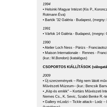
1994
• Helsinki Magyar Intézet (Kis P., Koronc
Rotmann Éva)
• Bartók ’32 Galéria - Budapest, (megny
1991
• Várfok 14 Galéria - Budapest, (megny: 
1990
• Atelier Loch Ness - Párizs - Franciaots
• Maison Internationale - Rennes - Franc
(kur.: M.Bondon) (katalógus)
CSOPORTOS KIÁLLÍTÁSOK (válogatá
2009
• Új szerzemények – Rég nem látott mű
Mûvészeti Múzeum– (kur.: Bencsik Barna
• „Kép és emlék” – Kortárs Mûvészeti Int
Nemes Cs., K. Sevic, Szabó Benke R.-tel
• Gallery mLodzi – Tickle attack– Lodz –
(katalógus)