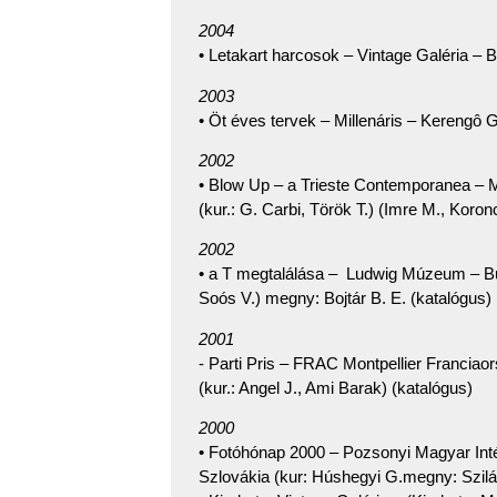
2004
• Letakart harcosok – Vintage Galéria – 
2003
• Öt éves tervek – Millenáris – Kerengô G
2002
• Blow Up – a Trieste Contemporanea – 
(kur.: G. Carbi, Török T.) (Imre M., Koron
2002
• a T megtalálása – Ludwig Múzeum – Bu
Soós V.) megny: Bojtár B. E. (katalógus)
2001
- Parti Pris – FRAC Montpellier Franciaor
(kur.: Angel J., Ami Barak) (katalógus)
2000
• Fotóhónap 2000 – Pozsonyi Magyar Inté
Szlovákia (kur: Húshegyi G.megny: Szilá