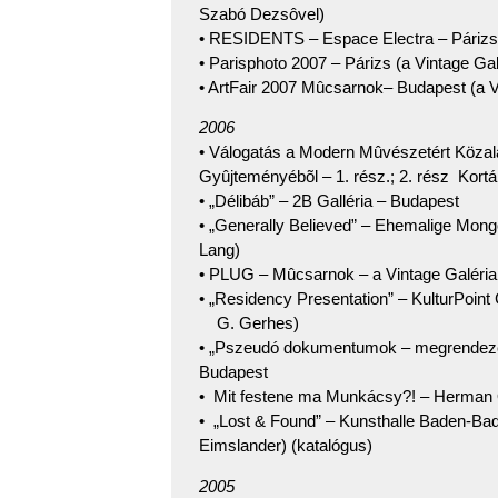
Szabó Dezsôvel)
• RESIDENTS – Espace Electra – Párizs 
• Parisphoto 2007 – Párizs (a Vintage Gal
• ArtFair 2007 Mûcsarnok– Budapest (a V
2006
• Válogatás a Modern Mûvészetért Közal
Gyûjteményébõl – 1. rész.; 2. rész Kort
• „Délibáb” – 2B Galléria – Budapest
• „Generally Believed” – Ehemalige Mongo
Lang)
• PLUG – Mûcsarnok – a Vintage Galéria
• „Residency Presentation” – KulturPoint
G. Gerhes)
• „Pszeudó dokumentumok – megrendezet
Budapest
• Mit festene ma Munkácsy?! – Herman
• „Lost & Found” – Kunsthalle Baden-Bad
Eimslander) (katalógus)
2005