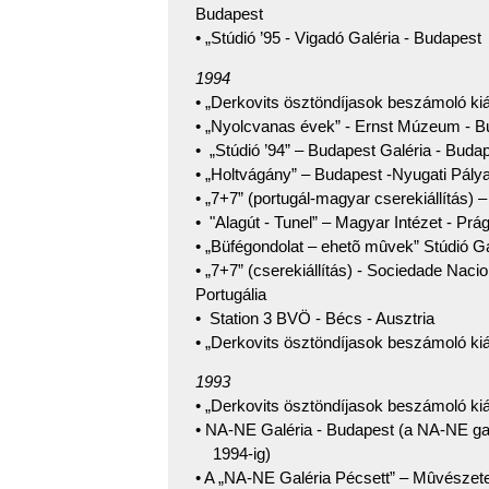
Budapest
• „Stúdió ’95 - Vigadó Galéria - Budapest 
1994
• „Derkovits ösztöndíjasok beszámoló ki
• „Nyolcvanas évek” - Ernst Múzeum - B
• „Stúdió ’94” – Budapest Galéria - Buda
• „Holtvágány” – Budapest -Nyugati Pály
• „7+7” (portugál-magyar cserekiállítás) 
• "Alagút - Tunel” – Magyar Intézet - Pr
• „Büfégondolat – ehetõ mûvek” Stúdió Ga
• „7+7” (cserekiállítás) - Sociedade Nacio
Portugália
• Station 3 BVÖ - Bécs - Ausztria
• „Derkovits ösztöndíjasok beszámoló ki
1993
• „Derkovits ösztöndíjasok beszámoló ki
• NA-NE Galéria - Budapest (a NA-NE gal
1994-ig)
• A „NA-NE Galéria Pécsett” – Mûvészet