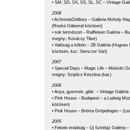
• SM, SD, SX, SS, SL, SC – Vintage Gal
2008
• Achronia/Zeitloss – Galleria Moholy-N
(Roskó Gáborral közösen)
• sok természet – Raiffeisen Galéria – Bud
megny.: Kovácsy Tibor)
• Valósag a köbön – 2B Galéria (Hugues 
közösen, kur.: Stenczer Sári)
2007
• Special Days – Magic Life – Miskolci G
megny: Szipôcs Krisztina (kat.)
2006
• Anya, gyermek, gitár – Vintage Galér
• Pink House – Budapest – a Ludwig Múz
közösen)
• Pink House – Bréma Gröpelingen – (Lea
2005
• Fekete imádság – Új Színház Galéria –