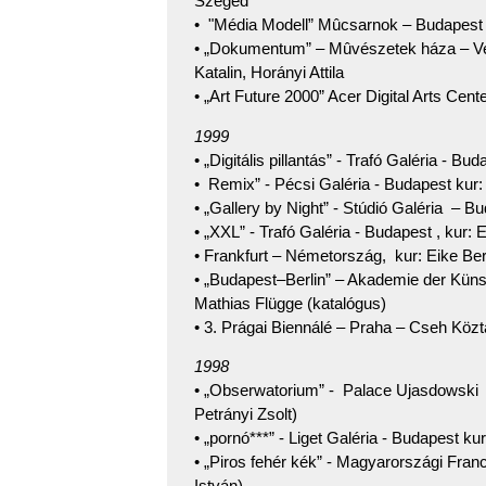
Szeged
• "Média Modell” Mûcsarnok – Budapest k
• „Dokumentum” – Mûvészetek háza – Ve
Katalin, Horányi Attila
• „Art Future 2000” Acer Digital Arts Cente
1999
• „Digitális pillantás” - Trafó Galéria - Bu
• Remix” - Pécsi Galéria - Budapest kur:
• „Gallery by Night” - Stúdió Galéria – B
• „XXL” - Trafó Galéria - Budapest , kur: 
• Frankfurt – Németország, kur: Eike Be
• „Budapest–Berlin” – Akademie der Küns
Mathias Flügge (katalógus)
• 3. Prágai Biennálé – Praha – Cseh Köz
1998
• „Obserwatorium” - Palace Ujasdowski 
Petrányi Zsolt)
• „pornó***” - Liget Galéria - Budapest kur
• „Piros fehér kék” - Magyarországi Franc
István)