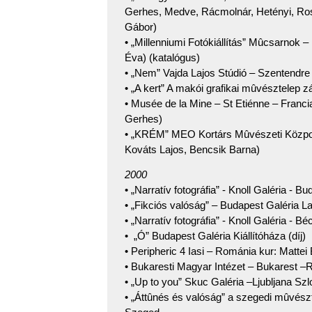
Gerhes, Medve, Rácmolnár, Hetényi, Ros
Gábor)
• „Millenniumi Fotókiállítás” Mûcsarnok
Éva) (katalógus)
• „Nem” Vajda Lajos Stúdió – Szentendre
• „A kert” A makói grafikai mûvésztelep
• Musée de la Mine – St Etiénne – Franci
Gerhes)
• „KRÉM” MEO Kortárs Mûvészeti Központ 
Kováts Lajos, Bencsik Barna)
2000
• „Narratív fotográfia” - Knoll Galéria -
• „Fikciós valóság” – Budapest Galéria La
• „Narratív fotográfia” - Knoll Galéria -
• „Ó” Budapest Galéria Kiállítóháza (díj)
• Peripheric 4 Iasi – Románia kur: Mattei 
• Bukaresti Magyar Intézet – Bukarest –
• „Up to you” Skuc Galéria –Ljubljana Sz
• „Áttûnés és valóság” a szegedi mûvészt