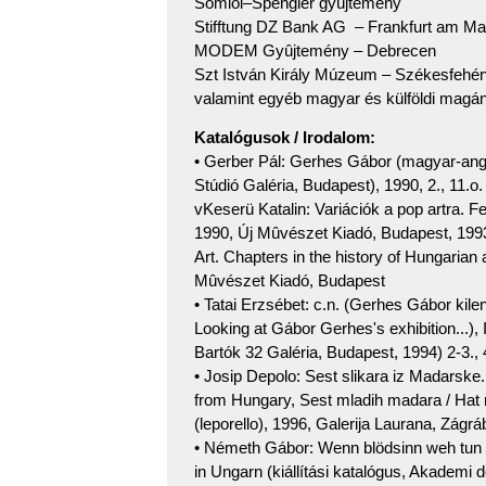
Somlói–Spengler gyûjtemény
Stifftung DZ Bank AG – Frankfurt am Ma
MODEM Gyûjtemény – Debrecen
Szt István Király Múzeum – Székesfehér
valamint egyéb magyar és külföldi magá
Katalógusok / Irodalom:
• Gerber Pál: Gerhes Gábor (magyar-angol)
Stúdió Galéria, Budapest), 1990, 2., 11.o
vKeserü Katalin: Variációk a pop artra.
1990, Új Mûvészet Kiadó, Budapest, 1993
Art. Chapters in the history of Hungarian
Mûvészet Kiadó, Budapest
• Tatai Erzsébet: c.n. (Gerhes Gábor kile
Looking at Gábor Gerhes's exhibition...), I
Bartók 32 Galéria, Budapest, 1994) 2-3., 
• Josip Depolo: Sest slikara iz Madarske. 
from Hungary, Sest mladih madara / Hat 
(leporello), 1996, Galerija Laurana, Zágrá
• Németh Gábor: Wenn blödsinn weh tun w
in Ungarn (kiállítási katalógus, Akademi d