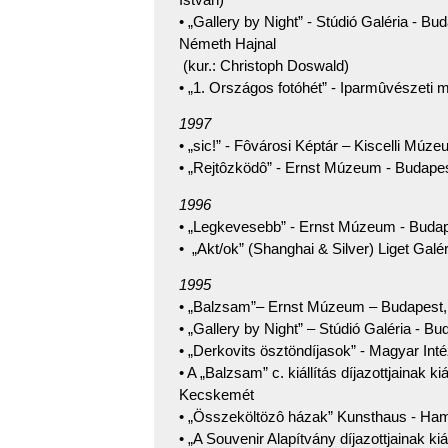
• „Gallery by Night” - Stúdió Galéria - 
Németh Hajnal
(kur.: Christoph Doswald)
• „1. Országos fotóhét” - Iparmûvészeti
1997
• „sic!” - Fôvárosi Képtár – Kiscelli Múz
• „Rejtôzködô” - Ernst Múzeum - Budapest
1996
• „Legkevesebb” - Ernst Múzeum - Buda
• „Akt/ok” (Shanghai & Silver) Liget Galé
1995
• „Balzsam”– Ernst Múzeum – Budapest, 
• „Gallery by Night” – Stúdió Galéria - Bu
• „Derkovits ösztöndíjasok” - Magyar Inté
• A „Balzsam” c. kiállítás díjazottjainak k
Kecskemét
• „Összeköltözô házak” Kunsthaus - Ham
• „A Souvenir Alapítvány díjazottjainak ki