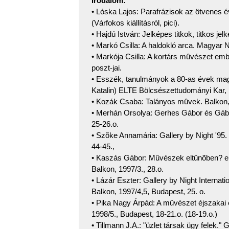
Irodalom:
• Lóska Lajos: Parafrázisok az ötvenes é
(Várfokos kiállításról, pici).
• Hajdú István: Jelképes titkok, titkos je
• Markó Csilla: A haldokló arca. Magyar N
• Markója Csilla: A kortárs mûvészet emb
poszt-jai.
• Esszék, tanulmányok a 80-as évek mag
Katalin) ELTE Bölcsészettudományi Kar, 
• Kozák Csaba: Talányos mûvek. Balkon, 
• Merhán Orsolya: Gerhes Gábor és Gábor 
25-26.o.
• Szõke Annamária: Gallery by Night '95. 
44-45.,
• Kaszás Gábor: Mûvészek eltûnõben? e é
Balkon, 1997/3., 28.o.
• Lázár Eszter: Gallery by Night Internat
Balkon, 1997/4,5, Budapest, 25. o.
• Pika Nagy Árpád: A mûvészet éjszakai él
1998/5., Budapest, 18-21.o. (18-19.o.)
• Tillmann J.A.: "üzlet társak ügy felek."