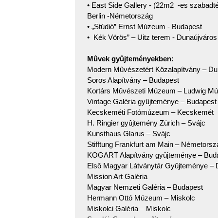
• East Side Gallery - (22m2 -es szabadtér
Berlin -Németország
• „Stúdió” Ernst Múzeum - Budapest
• Kék Vörös” – Uitz terem - Dunaújváros
Mûvek gyûjteményekben:
Modern Mûvészetért Közalapítvány – Du
Soros Alapítvány – Budapest
Kortárs Mûvészeti Múzeum – Ludwig M
Vintage Galéria gyûjteménye – Budapest
Kecskeméti Fotómúzeum – Kecskemét
H. Ringier gyûjtemény Zürich – Svájc
Kunsthaus Glarus – Svájc
Stifftung Frankfurt am Main – Németorsz
KOGART Alapítvány gyûjteménye – Bud
Elsô Magyar Látványtár Gyûjteménye – 
Mission Art Galéria
Magyar Nemzeti Galéria – Budapest
Hermann Ottó Múzeum – Miskolc
Miskolci Galéria – Miskolc