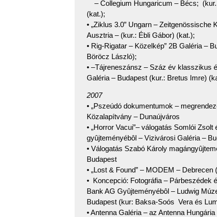
– Collegium Hungaricum – Bécs; (kur.: 
(kat.);
• „Ziklus 3.0” Ungarn – Zeitgenössische K
Ausztria – (kur.: Ébli Gábor) (kat.);
• Rig-Rigatar – Közelkép” 2B Galéria – 
Böröcz László);
• –Tájreneszánsz – Száz év klasszikus é
Galéria – Budapest (kur.: Bretus Imre) (ka
2007
• „Pszeúdó dokumentumok – megrendeze
Közalapítvány – Dunaújváros
• „Horror Vacui”– válogatás Somlói Zsolt 
gyûjteményébôl – Vizivárosi Galéria – B
• Válogatás Szabó Károly magángyûjtemé
Budapest
• „Lost & Found” – MODEM – Debrecen (ku
• Koncepció: Fotográfia – Párbeszédek é
Bank AG Gyûjteményébôl – Ludwig Múz
Budapest (kur: Baksa-Soós Vera és Lumi
• Antenna Galéria – az Antenna Hungária d