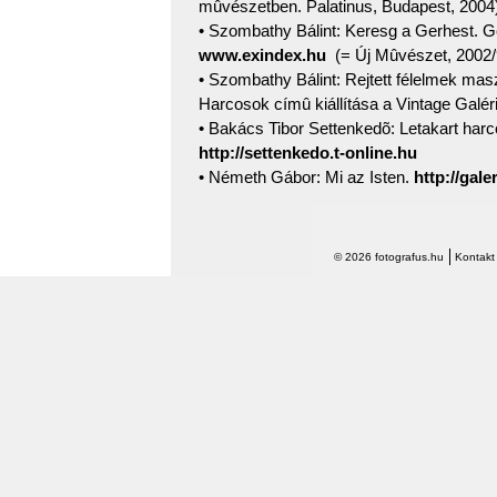
mûvészetben. Palatinus, Budapest, 2004
• Szombathy Bálint: Keresg a Gerhest. 
www.exindex.hu
(= Új Mûvészet, 2002/9
• Szombathy Bálint: Rejtett félelmek mas
Harcosok címû kiállítása a Vintage Galé
• Bakács Tibor Settenkedõ: Letakart har
http://settenkedo.t-online.hu
• Németh Gábor: Mi az Isten.
http://gal
© 2026 fotografus.hu
Kontakt