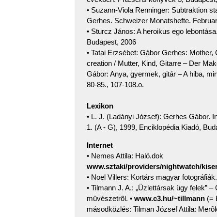
• Suzann-Viola Renninger: Subtraktion sta
Gerhes. Schweizer Monatshefte. Februar
• Sturcz János: A heroikus ego lebontá
Budapest, 2006
• Tatai Erzsébet: Gábor Gerhes: Mother, C
creation / Mutter, Kind, Gitarre – Der Mak
Gábor: Anya, gyermek, gitár – A hiba, mi
80-85., 107-108.o.
Lexikon
• L. J. (Ladányi József): Gerhes Gábor. 
1. (A - G), 1999, Enciklopédia Kiadó, Bud
Internet
• Nemes Attila: Haló.dok
www.sztaki/providers/nightwatch/kiser
• Noel Villers: Kortárs magyar fotográfiák
• Tilmann J. A.: „Üzlettársak ügy felek” – 
mûvészetrõl. •
www.c3.hu/~tillmann
(= 
másodközlés: Tilman József Attila: Merõ