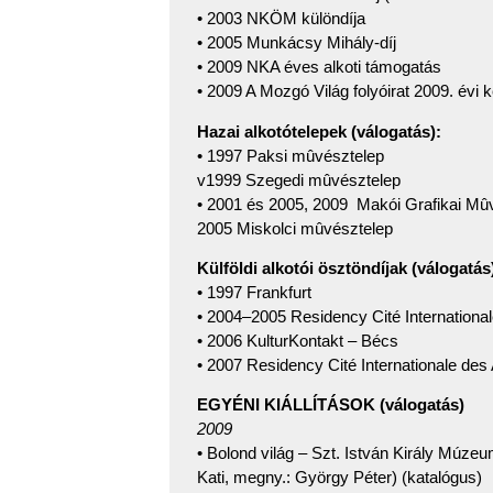
• 2003 NKÖM különdíja
• 2005 Munkácsy Mihály-díj
• 2009 NKA éves alkoti támogatás
• 2009 A Mozgó Világ folyóirat 2009. évi
Hazai alkotótelepek (válogatás):
• 1997 Paksi mûvésztelep
v1999 Szegedi mûvésztelep
• 2001 és 2005, 2009 Makói Grafikai Mû
2005 Miskolci mûvésztelep
Külföldi alkotói ösztöndíjak (válogatás
• 1997 Frankfurt
• 2004–2005 Residency Cité International
• 2006 KulturKontakt – Bécs
• 2007 Residency Cité Internationale des 
EGYÉNI KIÁLLÍTÁSOK (válogatás)
2009
• Bolond világ – Szt. István Király Múzeu
Kati, megny.: György Péter) (katalógus)